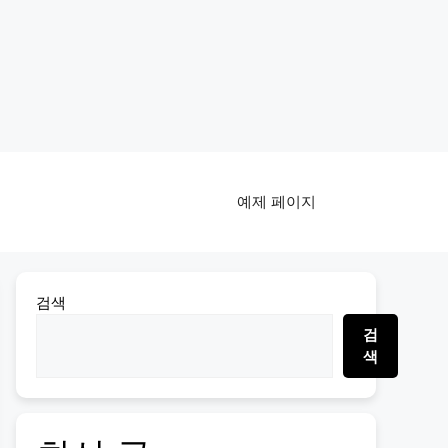
예제 페이지
검색
검
색