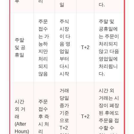
후
리
일
다.
주문
주식
주말 및
접수
시장
공휴일에
는 가
이 다
는 주문이
주말
능하
음 영
처리되지
및 공
T+2
지만
업일
않고 다음
휴일
처리
부터
영업일에
되지
다시
처리됩니
않음
시작
다.
거래
시간 외
당일
거래는 시
시간
주문
종가
장이 폐장
외 거
접수
기준
된 후에도
래
후 즉
T+2
으로
주문을 접
(After
시 처
T+2
수할 수
Hours)
리