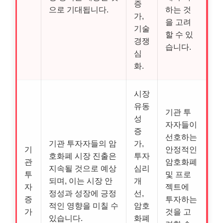
증
으로 기대됩니다.
하는 것
가,
을 고려
기술
할 수 있
경쟁
습니다.
심
화.
시장
유동
기관 투
성
자자들이
증
선호하는
기관 투자자들의 암
가,
기
안정적인
호화폐 시장 진출은
투자
관
암호화폐
지속될 것으로 예상
심리
투
및 프로
되며, 이는 시장 안
개
자
젝트에
정성과 성장에 긍정
선,
증
투자하는
적인 영향을 미칠 수
암호
가
것을 고
있습니다.
화폐