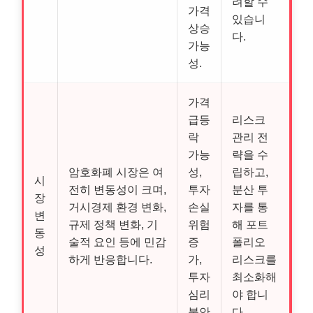
려할 수
가격
있습니
상승
다.
가능
성.
가격
급등
리스크
락
관리 전
가능
략을 수
암호화폐 시장은 여
성,
립하고,
시
전히 변동성이 크며,
투자
분산 투
장
거시경제 환경 변화,
손실
자를 통
변
규제 정책 변화, 기
위험
해 포트
동
술적 요인 등에 민감
증
폴리오
성
하게 반응합니다.
가,
리스크를
투자
최소화해
심리
야 합니
불안
다.