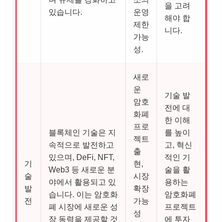
을 고려
있습니다.
운영
해야 합
제한
니다.
가능
성.
새로
운
기술 발
암호
전에 대
화폐
한 이해
프로
블록체인 기술은 지
를 높이
젝트
속적으로 발전하고
고, 혁신
출
있으며, DeFi, NFT,
적인 기
기
현,
Web3 등 새로운 분
술을 활
술
시장
야에서 활용되고 있
용하는
발
확장
습니다. 이는 암호화
암호화폐
전
가능
폐 시장에 새로운 성
프로젝트
성
장 동력을 제공할 것
에 투자