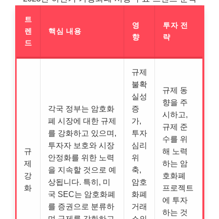
트
영
투자 전
렌
핵심 내용
향
략
드
규제
불확
규제 동
실성
향을 주
각국 정부는 암호화
증
시하고,
폐 시장에 대한 규제
가,
규제 준
를 강화하고 있으며,
투자
수를 위
투자자 보호와 시장
심리
규
해 노력
안정화를 위한 노력
위
제
하는 암
을 지속할 것으로 예
축,
강
호화폐
상됩니다. 특히, 미
암호
화
프로젝트
국 SEC는 암호화폐
화폐
에 투자
를 증권으로 분류하
거래
하는 것
며 규제를 강화하고
소의