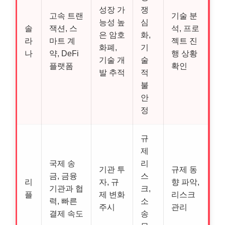
성장 가
쟁
고속 트랜
기술 분
능성 높
심
솔
잭션, 스
석, 프로
은 암호
화,
라
마트 계
젝트 진
화폐,
기
나
약, DeFi
행 상황
기술 개
술
플랫폼
확인
발 추적
적
불
안
정
규
제
국제 송
리
기관 투
규제 동
금, 금융
스
리
자, 규
향 파악,
기관과 협
크,
플
제 변화
리스크
력, 빠른
소
주시
관리
결제 속도
송