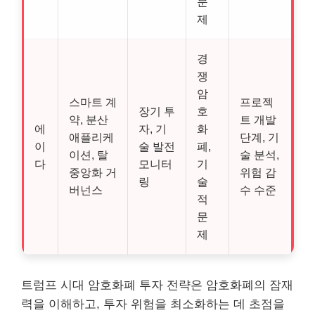
문
제
경
쟁
암
스마트 계
프로젝
장기 투
호
약, 분산
트 개발
에
자, 기
화
애플리케
단계, 기
이
술 발전
폐,
이션, 탈
술 분석,
다
모니터
기
중앙화 거
위험 감
링
술
버넌스
수 수준
적
문
제
트럼프 시대 암호화폐 투자 전략은 암호화폐의 잠재
력을 이해하고, 투자 위험을 최소화하는 데 초점을