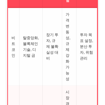
험
가
격
변
동
장기 투
투자 목
비
탈중앙화,
성,
자, 규
표 설정,
트
블록체인
규
제 불확
분산 투
코
기술, 디
제
실성 대
자, 위험
인
지털 금
강
비
관리
화
가
능
성
시
장
경