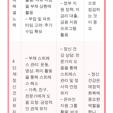
– 정부 지
으로
해
을 부채 상환에
원 정책: 저
점검하
결
활용
금리 대출,
는 것
노
– 부업 및 파트
금융 지원
이 중
력
타임 고려: 추가
프로그램
요
수입 확보
활용
– 정신 건
강 상담: 전
– 부채 스트레
4
문가의 도
스 관리: 운동,
단
움을 통해
명상, 취미 활동
계:
스트레스
– 정신
을 통해 스트레
정
관리 및 정
건강은
스 해소
신
서적 안정
재정적
– 가족, 친구,
건
유지
회복에
전문가에게 도
강
– 온라인
중요한
움 요청: 긍정적
유
지원 그룹
역할을
인 관계 유지
지
활용: 비슷
합니