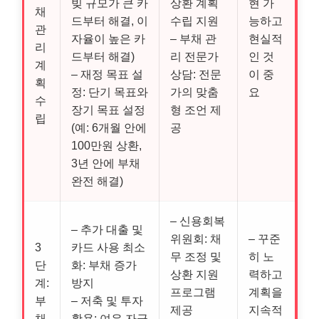
빚 규모가 큰 카
상환 계획
현 가
채
드부터 해결, 이
수립 지원
능하고
관
자율이 높은 카
– 부채 관
현실적
리
드부터 해결)
리 전문가
인 것
계
– 재정 목표 설
상담: 전문
이 중
획
정: 단기 목표와
가의 맞춤
요
수
장기 목표 설정
형 조언 제
립
(예: 6개월 안에
공
100만원 상환,
3년 안에 부채
완전 해결)
– 신용회복
– 추가 대출 및
위원회: 채
– 꾸준
3
카드 사용 최소
무 조정 및
히 노
단
화: 부채 증가
상환 지원
력하고
계:
방지
프로그램
계획을
부
– 저축 및 투자
제공
지속적
채
활용: 여유 자금