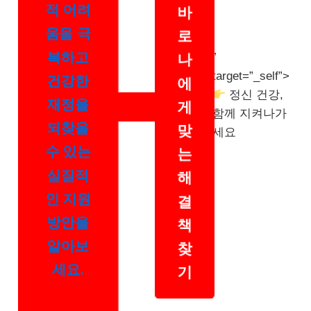
적 어려
바
움을 극
로
복하고
”
나
target=”_self”>
건강한
에
정신 건강,
재정을
게
함께 지켜나가
되찾을
맞
세요
수 있는
는
실질적
해
인 지원
결
방안을
책
알아보
찾
세요.
기