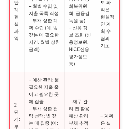
단
보 파
– 월별 수입 및
회복위원
계:
악은
지출 목록 작성
회, 금융감
현
현실적
– 부채 상환 계
독원 등)
실
인 계
획 수립 (예: 빚
– 신용 정
파
획 수
갚는 데 필요한
보 조회 (신
악
립의
시간, 월별 상환
용정보원,
기초
금액)
NICE신용
평가정보
등)
– 예산 관리: 불
필요한 지출 줄
이고 필요한 곳
에 집중
– 재무 관
2
– 부채 상환 전
리 앱 활용:
단
략 선택: 빚 갚
예산 관리,
– 계획
계:
는 데 집중 (예:
부채 추적,
은 실
부