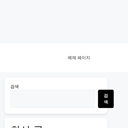
예제 페이지
검색
검
색