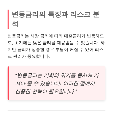
변동금리의 특징과 리스크 분
석
변동금리는 시장 금리에 따라 대출금리가 변동하므
로, 초기에는 낮은 금리를 제공받을 수 있습니다. 하
지만 금리가 상승할 경우 부담이 커질 수 있어 리스
크 관리가 중요합니다.
“변동금리는 기회와 위기를 동시에 가
져다 줄 수 있습니다. 이러한 점에서
신중한 선택이 필요합니다.”