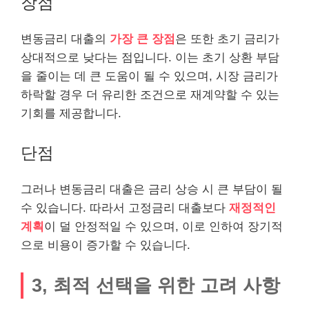
장점
변동금리 대출의
가장 큰 장점
은 또한 초기 금리가
상대적으로 낮다는 점입니다. 이는 초기 상환 부담
을 줄이는 데 큰 도움이 될 수 있으며, 시장 금리가
하락할 경우 더 유리한 조건으로 재계약할 수 있는
기회를 제공합니다.
단점
그러나 변동금리 대출은 금리 상승 시 큰 부담이 될
수 있습니다. 따라서 고정금리 대출보다
재정적인
계획
이 덜 안정적일 수 있으며, 이로 인하여 장기적
으로 비용이 증가할 수 있습니다.
3, 최적 선택을 위한 고려 사항