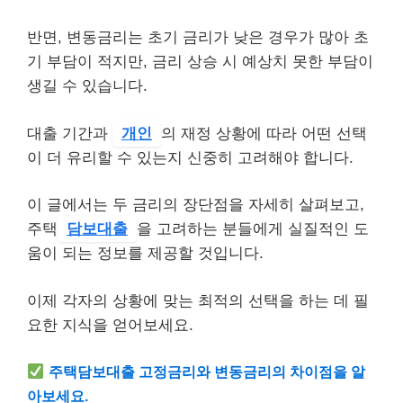
반면, 변동금리는 초기 금리가 낮은 경우가 많아 초
기 부담이 적지만, 금리 상승 시 예상치 못한 부담이
생길 수 있습니다.
대출 기간과
개인
의 재정 상황에 따라 어떤 선택
이 더 유리할 수 있는지 신중히 고려해야 합니다.
이 글에서는 두 금리의 장단점을 자세히 살펴보고,
주택
담보대출
을 고려하는 분들에게 실질적인 도
움이 되는 정보를 제공할 것입니다.
이제 각자의 상황에 맞는 최적의 선택을 하는 데 필
요한 지식을 얻어보세요.
주택담보대출 고정금리와 변동금리의 차이점을 알
아보세요.