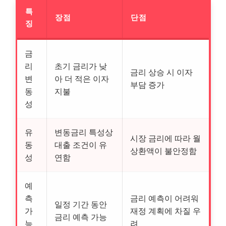
특
장점
단점
징
금
리
초기 금리가 낮
금리 상승 시 이자
변
아 더 적은 이자
부담 증가
동
지불
성
유
변동금리 특성상
시장 금리에 따라 월
동
대출 조건이 유
상환액이 불안정함
성
연함
예
측
금리 예측이 어려워
일정 기간 동안
가
재정 계획에 차질 우
금리 예측 가능
능
려