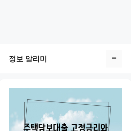
Skip
to
정보 알리미
Menu
content