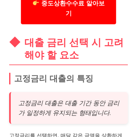
중도상환수수료 알아보
기
대출 금리 선택 시 고려
해야 할 요소
고정금리 대출의 특징
고정금리 대출은 대출 기간 동안 금리
가 일정하게 유지되는 형태입니다.
고정금리를 선택하면, 매달 같은 금액을 상환하게