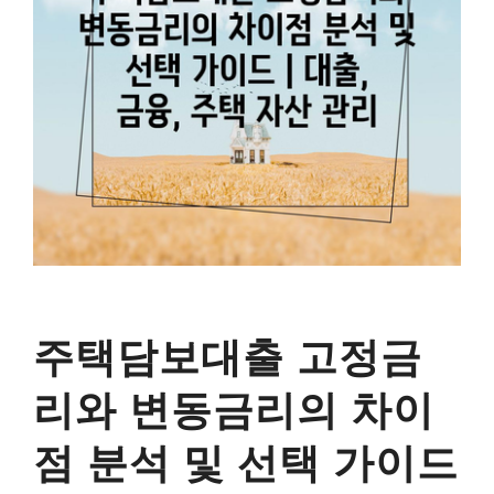
주택담보대출 고정금
리와 변동금리의 차이
점 분석 및 선택 가이드