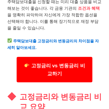
주택담보대출을 신청할 때는 미리 대출 상품을 비교
해보는 것이 좋습니다. 각 금융 기관의
조건과 혜택
을 명확히 파악하여 자신에게 가장 적합한 옵션을
선택해야 합니다. 이를 통해 장기적으로 재정 부담
을 줄일 수 있습니다.
주택담보대출 고정금리와 변동금리의 차이점을 자
세히 알아보세요.
고정금리 vs 변동금리 비
교하기
고정금리와 변동금리 비
교 요약