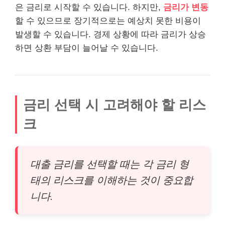
은 금리로 시작할 수 있습니다. 하지만,
금리가 변동
할 수 있으므로 장기적으로는 예상치 못한 비용이
발생할 수 있습니다. 경제 상황에 따라 금리가 상승
하면 상환 부담이 늘어날 수 있습니다.
금리 선택 시 고려해야 할 리스
크
대출 금리를 선택할 때는 각 금리 형
태의 리스크를 이해하는 것이 중요합
니다.