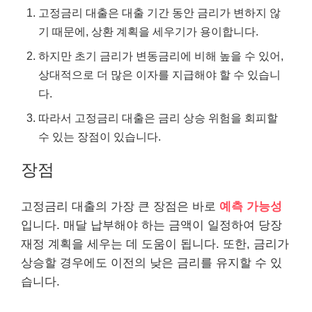
고정금리 대출은 대출 기간 동안 금리가 변하지 않
기 때문에, 상환 계획을 세우기가 용이합니다.
하지만 초기 금리가 변동금리에 비해 높을 수 있어,
상대적으로 더 많은 이자를 지급해야 할 수 있습니
다.
따라서 고정금리 대출은 금리 상승 위험을 회피할
수 있는 장점이 있습니다.
장점
고정금리 대출의 가장 큰 장점은 바로
예측 가능성
입니다. 매달 납부해야 하는 금액이 일정하여 당장
재정 계획을 세우는 데 도움이 됩니다. 또한, 금리가
상승할 경우에도 이전의 낮은 금리를 유지할 수 있
습니다.