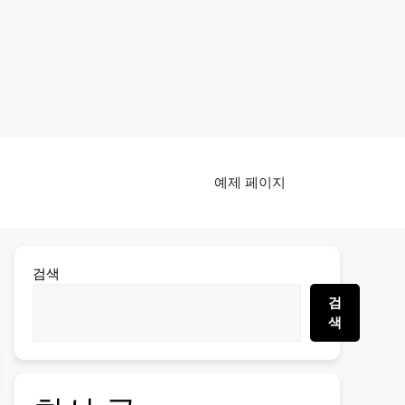
예제 페이지
검색
검
색